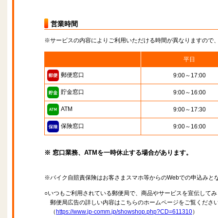
営業時間
※サービスの内容によりご利用いただける時間が異なりますので
平日
郵便窓口
9:00～17:00
貯金窓口
9:00～16:00
ATM
9:00～17:30
保険窓口
9:00～16:00
※ 窓口業務、ATMを一時休止する場合があります。
※バイク自賠責保険はお客さまスマホ等からのWebでの申込みと
○いつもご利用されている郵便局で、商品やサービスを宣伝してみ
郵便局広告の詳しい内容はこちらのホームページをご覧くださ
（
https://www.jp-comm.jp/showshop.php?CD=611310
）