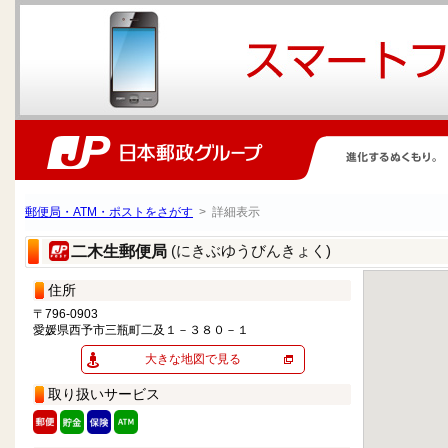
郵便局・ATM・ポストをさがす
> 詳細表示
(にきぶゆうびんきょく)
二木生郵便局
住所
〒796-0903
愛媛県西予市三瓶町二及１－３８０－１
大きな地図で見る
取り扱いサービス