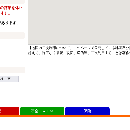
窓口の営業を休止
ます）。
があります。
【地図の二次利用について】このページで公開している地図及び
超えて、許可なく複製、改変、送信等、二次利用することは著作
検 索
便
貯金・ＡＴＭ
保険