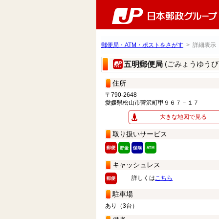
郵便局・ATM・ポストをさがす
> 詳細表示
(ごみょうゆうび
五明郵便局
住所
〒790-2648
愛媛県松山市菅沢町甲９６７－１７
大きな地図で見る
取り扱いサービス
キャッシュレス
詳しくは
こちら
駐車場
あり（3台）