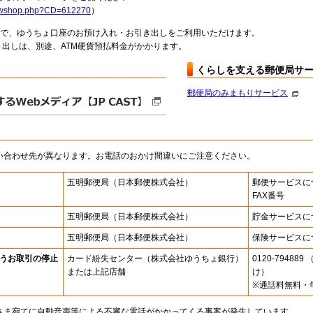
howshop.php?CD=612270
）
料で、ゆうちょ口座のお預け入れ・お引き出しをご利用いただけます。
出しは、別途、ATM硬貨預払料金がかかります。
くらしを支える郵便局サ
郵便局のみまもりサービス
い合わせ先が異なります。お電話のおかけ間違いにご注意ください。
五明郵便局
（日本郵便株式会社）
郵便サービスに
FAX番号
五明郵便局
（日本郵便株式会社）
貯金サービスに
五明郵便局
（日本郵便株式会社）
保険サービスに
うお取引の停止
カード紛失センター
（株式会社ゆうちょ銀行）
0120-7948
または上記店舗
け）
※通話料無料・
さま宛てに自動音声等による不審な電話がかかってくる事案が発生しています。