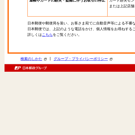
通帳やカードの紛失・盗難に伴うお取引の停止
カード紛失セン
または上記店舗
日本郵便や郵便局を装い、お客さま宛てに自動音声等による不審
日本郵便では、上記のような電話をかけ、個人情報をお尋ねする
詳しくは
こちら
をご覧ください。
|
検索のしかた
グループ・プライバシーポリシー