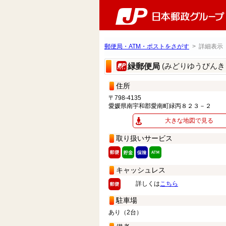
郵便局・ATM・ポストをさがす
> 詳細表示
(みどりゆうびんき
緑郵便局
住所
〒798-4135
愛媛県南宇和郡愛南町緑丙８２３－２
大きな地図で見る
取り扱いサービス
キャッシュレス
詳しくは
こちら
駐車場
あり（2台）