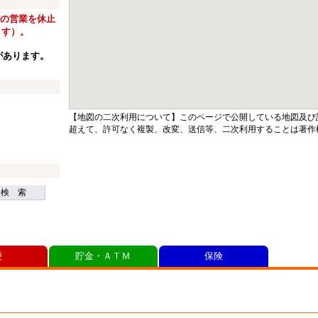
窓口の営業を休止
ます）。
があります。
【地図の二次利用について】このページで公開している地図及び
超えて、許可なく複製、改変、送信等、二次利用することは著作
検 索
便
貯金・ＡＴＭ
保険