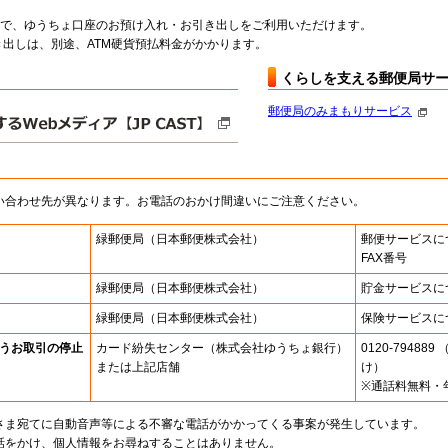
料で、ゆうちょ口座のお預け入れ・お引き出しをご利用いただけます。
出しは、別途、ATM硬貨預払料金がかかります。
くらしを支える郵便局サ
郵便局のみまもりサービス
い合わせ先が異なります。お電話のおかけ間違いにご注意ください。
緑郵便局
（日本郵便株式会社）
郵便サービスに
FAX番号
緑郵便局
（日本郵便株式会社）
貯金サービスに
緑郵便局
（日本郵便株式会社）
保険サービスに
うお取引の停止
カード紛失センター
（株式会社ゆうちょ銀行）
0120-7948
または上記店舗
け）
※通話料無料・
さま宛てに自動音声等による不審な電話がかかってくる事案が発生しています。
話をかけ、個人情報をお尋ねすることはありません。