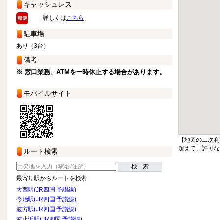
キャッシュレス
詳しくは
こちら
駐車場
あり（3台）
備考
※ 窓口業務、ATMを一時休止する場合があります。
モバイルサイト
【地図の二次利
超えて、許可な
ルート検索
検 索
最寄り駅からルートを検索
大西駅(JR四国 予讃線)
今治駅(JR四国 予讃線)
波方駅(JR四国 予讃線)
波止浜駅(JR四国 予讃線)