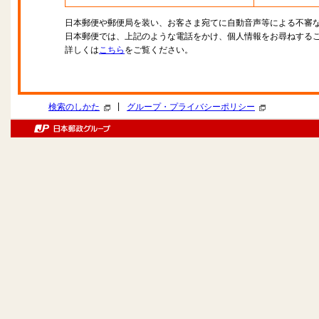
日本郵便や郵便局を装い、お客さま宛てに自動音声等による不審
日本郵便では、上記のような電話をかけ、個人情報をお尋ねする
詳しくは
こちら
をご覧ください。
|
検索のしかた
グループ・プライバシーポリシー