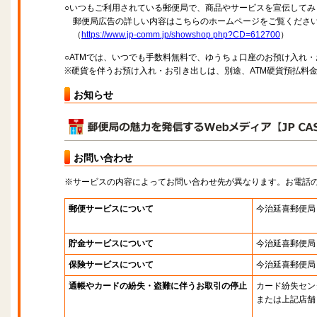
○いつもご利用されている郵便局で、商品やサービスを宣伝してみ
郵便局広告の詳しい内容はこちらのホームページをご覧くださ
（
https://www.jp-comm.jp/showshop.php?CD=612700
）
○ATMでは、いつでも手数料無料で、ゆうちょ口座のお預け入れ
※硬貨を伴うお預け入れ・お引き出しは、別途、ATM硬貨預払料
お知らせ
お問い合わせ
※サービスの内容によってお問い合わせ先が異なります。お電話
郵便サービスについて
今治延喜郵便局
貯金サービスについて
今治延喜郵便局
保険サービスについて
今治延喜郵便局
通帳やカードの紛失・盗難に伴うお取引の停止
カード紛失セン
または上記店舗