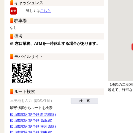
キャッシュレス
詳しくは
こちら
駐車場
なし
備考
※ 窓口業務、ATMを一時休止する場合があります。
モバイルサイト
【地図の二次利
超えて、許可な
ルート検索
検 索
最寄り駅からルートを検索
松山市駅駅(伊予鉄道 花園線)
松山市駅駅(伊予鉄 高浜線)
松山市駅駅(伊予鉄 横河原線)
松山市駅駅(伊予鉄 郡中線)