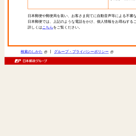
日本郵便や郵便局を装い、お客さま宛てに自動音声等による不審
日本郵便では、上記のような電話をかけ、個人情報をお尋ねする
詳しくは
こちら
をご覧ください。
|
検索のしかた
グループ・プライバシーポリシー