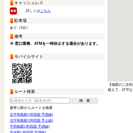
キャッシュレス
詳しくは
こちら
駐車場
あり（3台）
備考
※ 窓口業務、ATMを一時休止する場合があります。
モバイルサイト
【地図の二次利
超えて、許可な
ルート検索
検 索
最寄り駅からルートを検索
北宇和島駅(JR四国 予讃線)
北宇和島駅(JR四国 予土線)
宇和島駅(JR四国 予讃線)
高光駅(JR四国 予讃線)