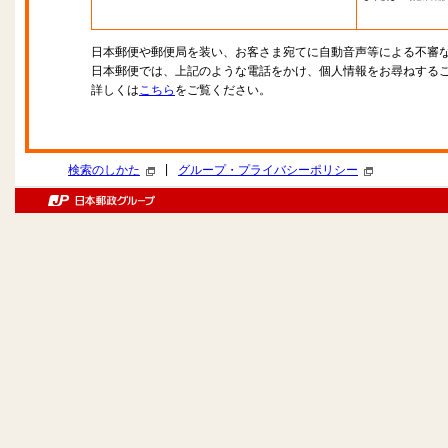
日本郵便や郵便局を装い、お客さま宛てに自動音声等による不審
日本郵便では、上記のような電話をかけ、個人情報をお尋ねする
詳しくは
こちら
をご覧ください。
|
検索のしかた
グループ・プライバシーポリシー