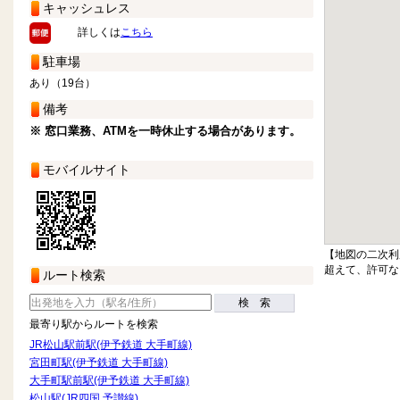
キャッシュレス
詳しくは
こちら
駐車場
あり（19台）
備考
※ 窓口業務、ATMを一時休止する場合があります。
モバイルサイト
【地図の二次利
超えて、許可な
ルート検索
検 索
最寄り駅からルートを検索
JR松山駅前駅(伊予鉄道 大手町線)
宮田町駅(伊予鉄道 大手町線)
大手町駅前駅(伊予鉄道 大手町線)
松山駅(JR四国 予讃線)