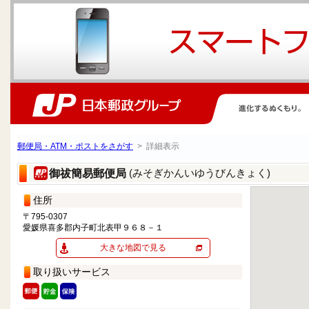
郵便局・ATM・ポストをさがす
> 詳細表示
(みそぎかんいゆうびんきょく)
御祓簡易郵便局
住所
〒795-0307
愛媛県喜多郡内子町北表甲９６８－１
大きな地図で見る
取り扱いサービス