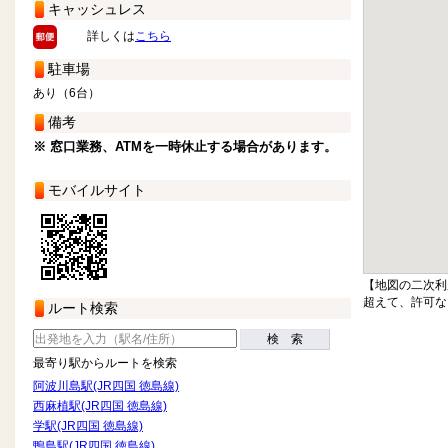
キャッシュレス
詳しくは
こちら
駐車場
あり（6台）
備考
※ 窓口業務、ATMを一時休止する場合があります。
モバイルサイト
【地図の二次利
超えて、許可な
ルート検索
検 索
最寄り駅からルートを検索
阿波川島駅(JR四国 徳島線)
西麻植駅(JR四国 徳島線)
学駅(JR四国 徳島線)
鴨島駅(JR四国 徳島線)