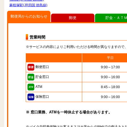
麻植塚駅(JR四国 徳島線)
郵便局からのお知らせ
郵便
貯金・ＡＴ
営業時間
※サービスの内容によりご利用いただける時間が異なりますので
平日
郵便窓口
9:00～17:00
貯金窓口
9:00～16:00
ATM
8:45～18:00
保険窓口
9:00～16:00
※ 窓口業務、ATMを一時休止する場合があります。
※バイク自賠責保険はお客さまスマホ等からのWebでの申込みと