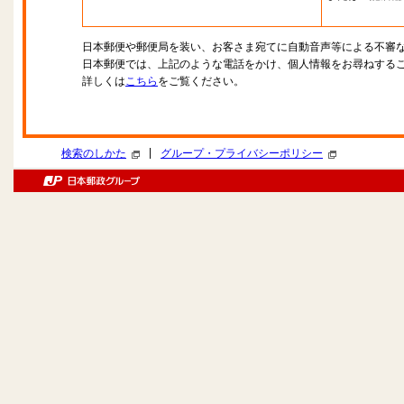
日本郵便や郵便局を装い、お客さま宛てに自動音声等による不審
日本郵便では、上記のような電話をかけ、個人情報をお尋ねする
詳しくは
こちら
をご覧ください。
|
検索のしかた
グループ・プライバシーポリシー