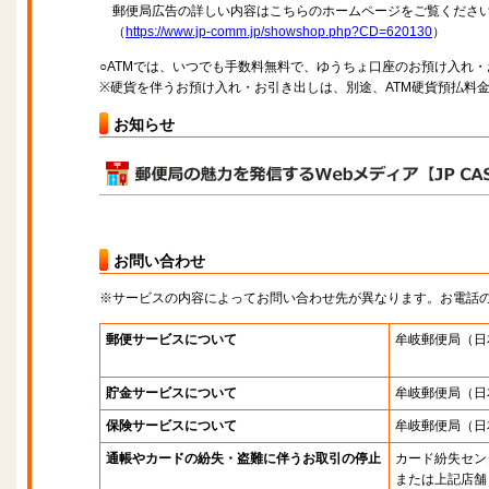
郵便局広告の詳しい内容はこちらのホームページをご覧くださ
（
https://www.jp-comm.jp/showshop.php?CD=620130
）
○ATMでは、いつでも手数料無料で、ゆうちょ口座のお預け入れ
※硬貨を伴うお預け入れ・お引き出しは、別途、ATM硬貨預払料
お知らせ
お問い合わせ
※サービスの内容によってお問い合わせ先が異なります。お電話
郵便サービスについて
牟岐郵便局
（日
貯金サービスについて
牟岐郵便局
（日
保険サービスについて
牟岐郵便局
（日
通帳やカードの紛失・盗難に伴うお取引の停止
カード紛失セン
または上記店舗