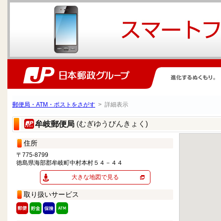
郵便局・ATM・ポストをさがす
> 詳細表示
(むぎゆうびんきょく)
牟岐郵便局
住所
〒775-8799
徳島県海部郡牟岐町中村本村５４－４４
大きな地図で見る
取り扱いサービス