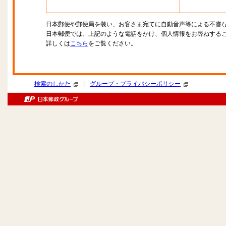
日本郵便や郵便局を装い、お客さま宛てに自動音声等による不審
日本郵便では、上記のような電話をかけ、個人情報をお尋ねする
詳しくは
こちら
をご覧ください。
|
検索のしかた
グループ・プライバシーポリシー