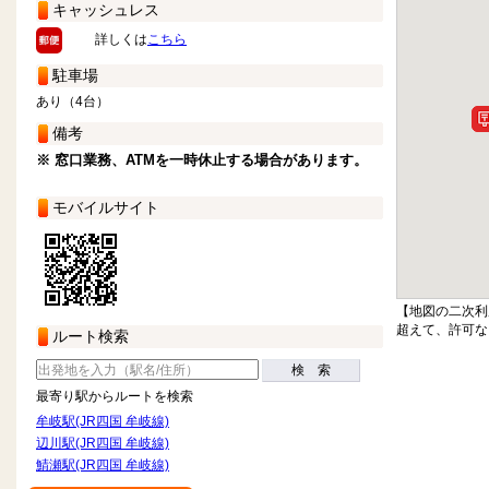
キャッシュレス
詳しくは
こちら
駐車場
あり（4台）
備考
※ 窓口業務、ATMを一時休止する場合があります。
モバイルサイト
【地図の二次利
超えて、許可な
ルート検索
検 索
最寄り駅からルートを検索
牟岐駅(JR四国 牟岐線)
辺川駅(JR四国 牟岐線)
鯖瀬駅(JR四国 牟岐線)