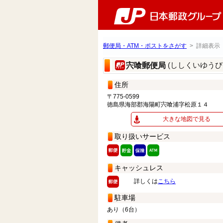
郵便局・ATM・ポストをさがす
> 詳細表示
(ししくいゆうび
宍喰郵便局
住所
〒775-0599
徳島県海部郡海陽町宍喰浦字松原１４
大きな地図で見る
取り扱いサービス
キャッシュレス
詳しくは
こちら
駐車場
あり（6台）