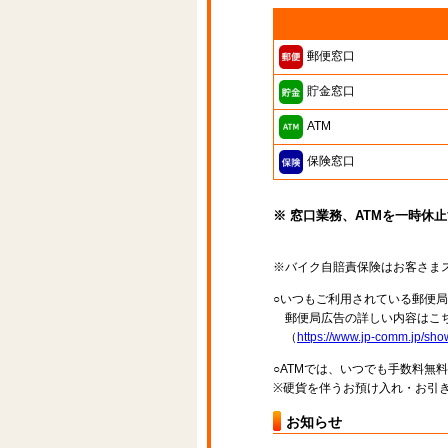
郵便窓口
貯金窓口
ATM
保険窓口
※ 窓口業務、ATMを一時休
※バイク自賠責保険はお客さま
○いつもご利用されている郵便
郵便局広告の詳しい内容はこち
（
https://www.jp-comm.jp/s
○ATMでは、いつでも手数料無
※硬貨を伴うお預け入れ・お引き
お知らせ