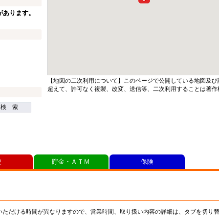
があります。
【地図の二次利用について】このページで公開している地図及び
超えて、許可なく複製、改変、送信等、二次利用することは著作
検 索
便
貯金・ＡＴＭ
保険
いただける時間が異なりますので、営業時間、取り扱い内容の詳細は、タブを切り