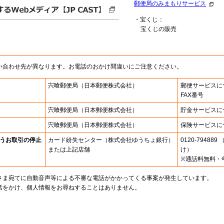
郵便局のみまもりサービス
・宝くじ：
宝くじの販売
い合わせ先が異なります。お電話のおかけ間違いにご注意ください。
宍喰郵便局
（日本郵便株式会社）
郵便サービスに
FAX番号
宍喰郵便局
（日本郵便株式会社）
貯金サービスに
宍喰郵便局
（日本郵便株式会社）
保険サービスに
うお取引の停止
カード紛失センター
（株式会社ゆうちょ銀行）
0120-7948
または上記店舗
け）
※通話料無料・
さま宛てに自動音声等による不審な電話がかかってくる事案が発生しています。
話をかけ、個人情報をお尋ねすることはありません。
。