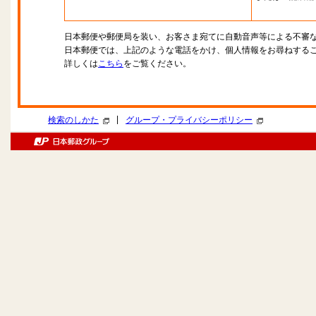
日本郵便や郵便局を装い、お客さま宛てに自動音声等による不審
日本郵便では、上記のような電話をかけ、個人情報をお尋ねする
詳しくは
こちら
をご覧ください。
|
検索のしかた
グループ・プライバシーポリシー