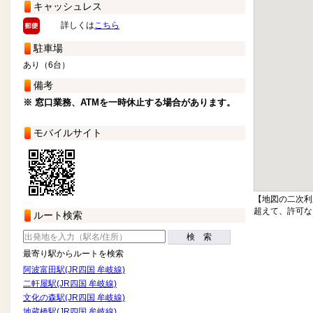
キャッシュレス
詳しくは
こちら
駐車場
あり（6台）
備考
※ 窓口業務、ATMを一時休止する場合があります。
モバイルサイト
【地図の二次利
超えて、許可な
ルート検索
検 索
最寄り駅からルートを検索
阿波富田駅(JR四国 牟岐線)
二軒屋駅(JR四国 牟岐線)
文化の森駅(JR四国 牟岐線)
地蔵橋駅(JR四国 牟岐線)