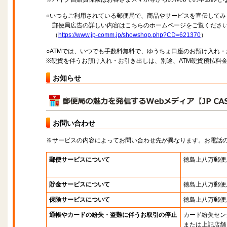
○いつもご利用されている郵便局で、商品やサービスを宣伝してみ
郵便局広告の詳しい内容はこちらのホームページをご覧くださ
（
https://www.jp-comm.jp/showshop.php?CD=621370
）
○ATMでは、いつでも手数料無料で、ゆうちょ口座のお預け入れ
※硬貨を伴うお預け入れ・お引き出しは、別途、ATM硬貨預払料
お知らせ
お問い合わせ
※サービスの内容によってお問い合わせ先が異なります。お電話
郵便サービスについて
徳島上八万郵便
貯金サービスについて
徳島上八万郵便
保険サービスについて
徳島上八万郵便
通帳やカードの紛失・盗難に伴うお取引の停止
カード紛失セン
または上記店舗