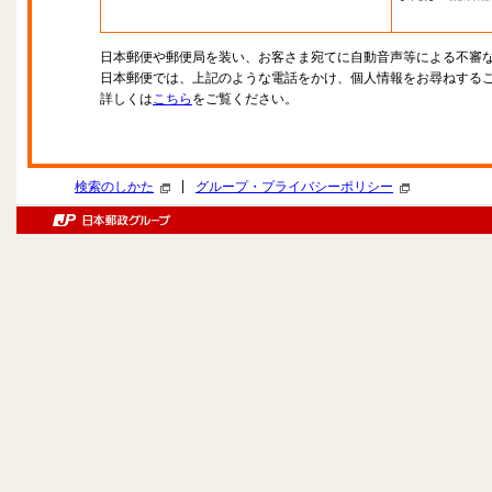
日本郵便や郵便局を装い、お客さま宛てに自動音声等による不審
日本郵便では、上記のような電話をかけ、個人情報をお尋ねする
詳しくは
こちら
をご覧ください。
|
検索のしかた
グループ・プライバシーポリシー