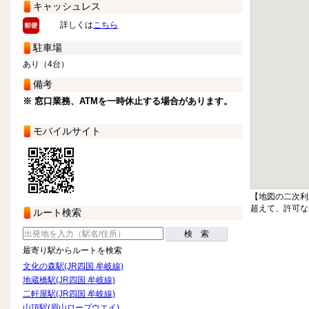
キャッシュレス
詳しくは
こちら
駐車場
あり（4台）
備考
※ 窓口業務、ATMを一時休止する場合があります。
モバイルサイト
【地図の二次利
超えて、許可な
ルート検索
検 索
最寄り駅からルートを検索
文化の森駅(JR四国 牟岐線)
地蔵橋駅(JR四国 牟岐線)
二軒屋駅(JR四国 牟岐線)
山頂駅(眉山ロープウエイ)