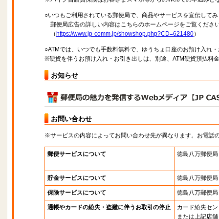
○いつもご利用されている郵便局で、商品やサービスを宣伝してみ
郵便局広告の詳しい内容はこちらのホームページをご覧くださ
（
https://www.jp-comm.jp/showshop.php?CD=621480
）
○ATMでは、いつでも手数料無料で、ゆうちょ口座のお預け入れ
※硬貨を伴うお預け入れ・お引き出しは、別途、ATM硬貨預払料
お知らせ
お問い合わせ
※サービスの内容によってお問い合わせ先が異なります。お電話
郵便サービスについて
徳島八万郵便局
貯金サービスについて
徳島八万郵便局
保険サービスについて
徳島八万郵便局
通帳やカードの紛失・盗難に伴うお取引の停止
カード紛失セン
または上記店舗