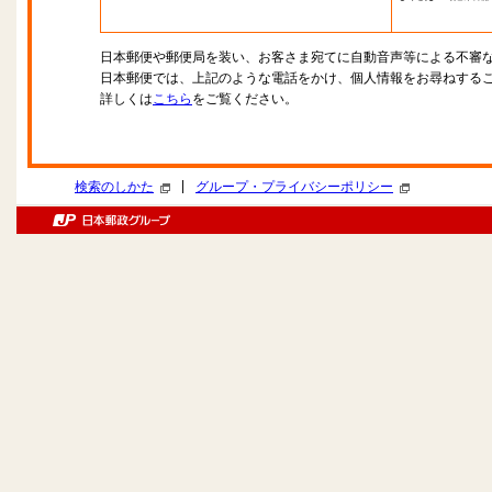
日本郵便や郵便局を装い、お客さま宛てに自動音声等による不審
日本郵便では、上記のような電話をかけ、個人情報をお尋ねする
詳しくは
こちら
をご覧ください。
|
検索のしかた
グループ・プライバシーポリシー