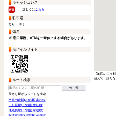
キャッシュレス
詳しくは
こちら
駐車場
あり（3台）
備考
※ 窓口業務、ATMを一時休止する場合があります。
モバイルサイト
【地図の二次利
超えて、許可な
ルート検索
検 索
最寄り駅からルートを検索
文化の森駅(JR四国 牟岐線)
二軒屋駅(JR四国 牟岐線)
地蔵橋駅(JR四国 牟岐線)
阿波富田駅(JR四国 牟岐線)