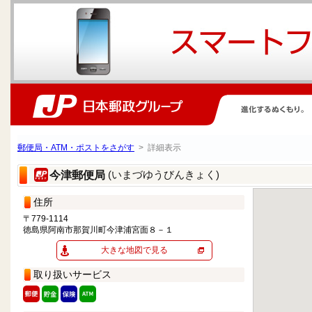
郵便局・ATM・ポストをさがす
> 詳細表示
(いまづゆうびんきょく)
今津郵便局
住所
〒779-1114
徳島県阿南市那賀川町今津浦宮面８－１
大きな地図で見る
取り扱いサービス