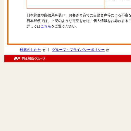
日本郵便や郵便局を装い、お客さま宛てに自動音声等による不審
日本郵便では、上記のような電話をかけ、個人情報をお尋ねする
詳しくは
こちら
をご覧ください。
|
検索のしかた
グループ・プライバシーポリシー