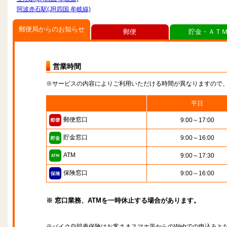
阿波赤石駅(JR四国 牟岐線)
郵便局からのお知らせ
郵便
貯金・ＡＴ
営業時間
※サービスの内容によりご利用いただける時間が異なりますので
平日
郵便窓口
9:00～17:00
貯金窓口
9:00～16:00
ATM
9:00～17:30
保険窓口
9:00～16:00
※ 窓口業務、ATMを一時休止する場合があります。
※バイク自賠責保険はお客さまスマホ等からのWebでの申込みと