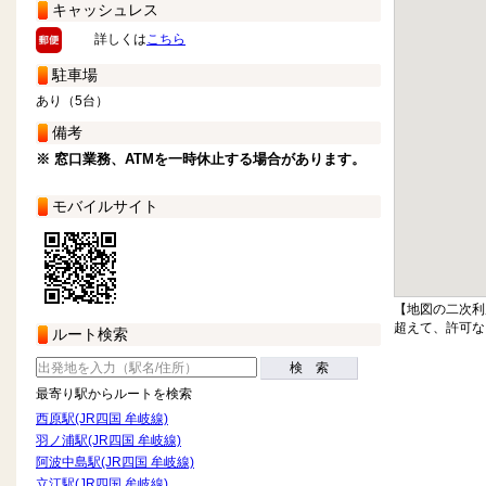
キャッシュレス
詳しくは
こちら
駐車場
あり（5台）
備考
※ 窓口業務、ATMを一時休止する場合があります。
モバイルサイト
【地図の二次利
超えて、許可な
ルート検索
検 索
最寄り駅からルートを検索
西原駅(JR四国 牟岐線)
羽ノ浦駅(JR四国 牟岐線)
阿波中島駅(JR四国 牟岐線)
立江駅(JR四国 牟岐線)