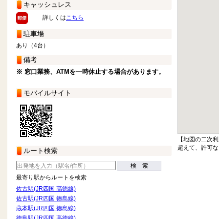
キャッシュレス
詳しくは
こちら
駐車場
あり（4台）
備考
※ 窓口業務、ATMを一時休止する場合があります。
モバイルサイト
【地図の二次利
超えて、許可な
ルート検索
検 索
最寄り駅からルートを検索
佐古駅(JR四国 高徳線)
佐古駅(JR四国 徳島線)
蔵本駅(JR四国 徳島線)
徳島駅(JR四国 高徳線)