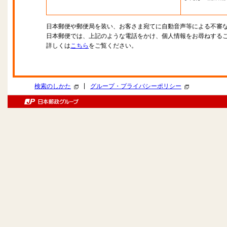
日本郵便や郵便局を装い、お客さま宛てに自動音声等による不審
日本郵便では、上記のような電話をかけ、個人情報をお尋ねする
詳しくは
こちら
をご覧ください。
|
検索のしかた
グループ・プライバシーポリシー