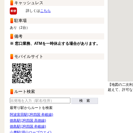
キャッシュレス
詳しくは
こちら
駐車場
あり（2台）
備考
※ 窓口業務、ATMを一時休止する場合があります。
モバイルサイト
【地図の二次利
超えて、許可な
ルート検索
検 索
最寄り駅からルートを検索
阿波富田駅(JR四国 牟岐線)
徳島駅(JR四国 高徳線)
徳島駅(JR四国 牟岐線)
山麓駅(眉山ロープウエイ)