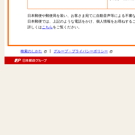
日本郵便や郵便局を装い、お客さま宛てに自動音声等による不審
日本郵便では、上記のような電話をかけ、個人情報をお尋ねする
詳しくは
こちら
をご覧ください。
|
検索のしかた
グループ・プライバシーポリシー