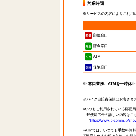
営業時間
※サービスの内容によりご利用
郵便窓口
貯金窓口
ATM
保険窓口
※ 窓口業務、ATMを一時休
※バイク自賠責保険はお客さま
○いつもご利用されている郵便
郵便局広告の詳しい内容はこち
（
https://www.jp-comm.jp/s
○ATMでは、いつでも手数料無