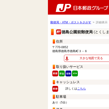
郵便局・ATM・ポストをさがす
> 詳細表示
(とくし
徳島公園前郵便局
住所
〒770-0852
徳島県徳島市徳島町３－６
大きな地図で見る
取り扱いサービス
キャッシュレス
詳しくは
こちら
駐車場
あり（5台）