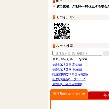
備考
※ 窓口業務、ATMを一時休止する場合
モバイルサイト
ルート検索
最寄り駅からルートを検索
徳島駅(JR四国 高徳線)
徳島駅(JR四国 牟岐線)
阿波富田駅(JR四国 牟岐線)
山麓駅(眉山ロープウエイ)
佐古駅(JR四国 高徳線)
郵便局からのお知らせ
郵