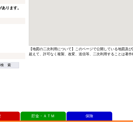
があります。
【地図の二次利用について】このページで公開している地図及び
超えて、許可なく複製、改変、送信等、二次利用することは著作
検 索
便
貯金・ＡＴＭ
保険