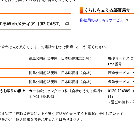
出しは、別途、ATM硬貨預払料金がかかります。
くらしを支える郵便局サ
郵便局のみまもりサービス
い合わせ先が異なります。お電話のおかけ間違いにご注意ください。
徳島公園前郵便局
（日本郵便株式会社）
郵便サービスに
FAX番号
徳島公園前郵便局
（日本郵便株式会社）
貯金サービスに
徳島公園前郵便局
（日本郵便株式会社）
保険サービスに
うお取引の停止
カード紛失センター
（株式会社ゆうちょ銀行）
0120-7948
または上記店舗
け）
※通話料無料・
さま宛てに自動音声等による不審な電話がかかってくる事案が発生しています。
話をかけ、個人情報をお尋ねすることはありません。
。