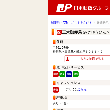
郵便局・ATM・ポストをさがす
> 詳細表示
(みきゆうびんき
三木郵便局
住所
〒761-0799
香川県木田郡三木町池戸３０１１－２
大きな地図で見る
取り扱いサービス
キャッシュレス
詳しくは
こちら
駐車場
あり（5台）