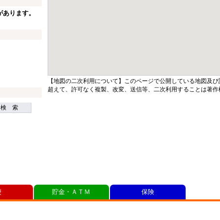
があります。
【地図の二次利用について】このページで公開している地図及び
超えて、許可なく複製、改変、送信等、二次利用することは著作
検 索
便
貯金・ＡＴＭ
保険