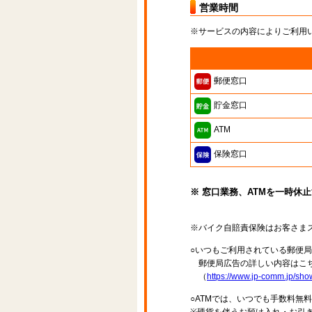
営業時間
※サービスの内容によりご利用
郵便窓口
貯金窓口
ATM
保険窓口
※ 窓口業務、ATMを一時休
※バイク自賠責保険はお客さま
○いつもご利用されている郵便
郵便局広告の詳しい内容はこち
（
https://www.jp-comm.jp/s
○ATMでは、いつでも手数料無