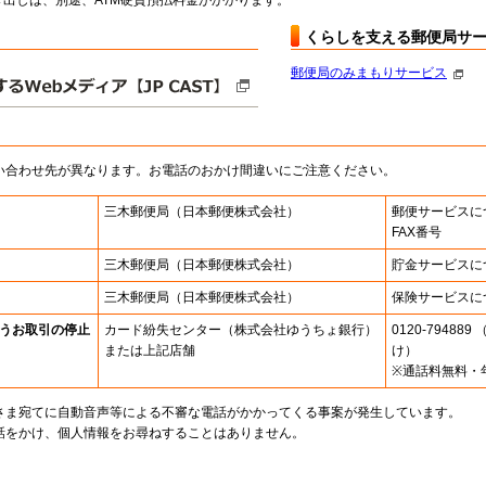
出しは、別途、ATM硬貨預払料金がかかります。
くらしを支える郵便局サ
郵便局のみまもりサービス
い合わせ先が異なります。お電話のおかけ間違いにご注意ください。
三木郵便局
（日本郵便株式会社）
郵便サービスに
FAX番号
三木郵便局
（日本郵便株式会社）
貯金サービスに
三木郵便局
（日本郵便株式会社）
保険サービスに
うお取引の停止
カード紛失センター
（株式会社ゆうちょ銀行）
0120-7948
または上記店舗
け）
※通話料無料・
さま宛てに自動音声等による不審な電話がかかってくる事案が発生しています。
話をかけ、個人情報をお尋ねすることはありません。
。