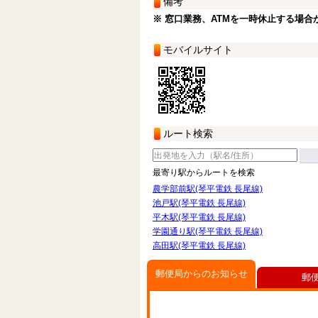
備考
※ 窓口業務、ATMを一時休止する場合
モバイルサイト
ルート検索
最寄り駅からルートを検索
農学部前駅(琴平電鉄 長尾線)
池戸駅(琴平電鉄 長尾線)
平木駅(琴平電鉄 長尾線)
学園通り駅(琴平電鉄 長尾線)
高田駅(琴平電鉄 長尾線)
郵便局からのお知らせ
郵