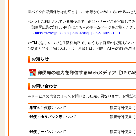
※バイク自賠責保険はお客さまスマホ等からのWebでの申込みと
○いつもご利用されている郵便局で、商品やサービスを宣伝してみ
郵便局広告の詳しい内容はこちらのホームページをご覧くださ
（
https://www.jp-comm.jp/showshop.php?CD=630110
）
○ATMでは、いつでも手数料無料で、ゆうちょ口座のお預け入れ
※硬貨を伴うお預け入れ・お引き出しは、別途、ATM硬貨預払料
お知らせ
お問い合わせ
※サービスの内容によってお問い合わせ先が異なります。お電話
集荷のご依頼について
観音寺郵便局
（
郵便・ゆうパック等について
観音寺郵便局
（
郵便サービスについて
観音寺郵便局
（