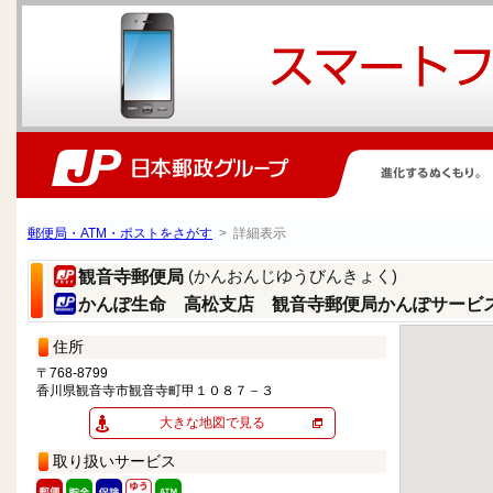
郵便局・ATM・ポストをさがす
> 詳細表示
(かんおんじゆうびんきょく)
観音寺郵便局
かんぽ生命 高松支店 観音寺郵便局かんぽサービ
住所
〒768-8799
香川県観音寺市観音寺町甲１０８７－３
大きな地図で見る
取り扱いサービス