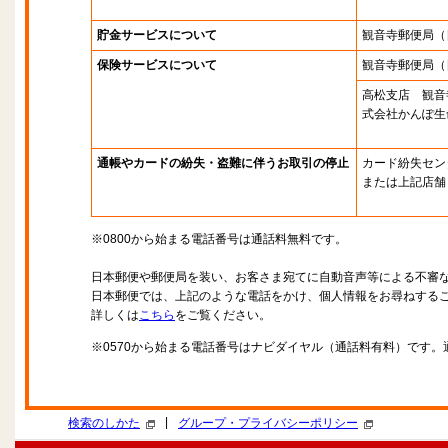
貯金サービスについて
観音寺郵便局
（
保険サービスについて
観音寺郵便局
（
高松支店 観音
式会社かんぽ生
通帳やカードの紛失・盗難に伴うお取引の停止
カード紛失セン
または上記店舗
※0800から始まる電話番号は通話料無料です。
日本郵便や郵便局を装い、お客さま宛てに自動音声等による不審
日本郵便では、上記のような電話をかけ、個人情報をお尋ねする
詳しくは
こちら
をご覧ください。
※0570から始まる電話番号はナビダイヤル（通話料有料）です
|
検索のしかた
グループ・プライバシーポリシー