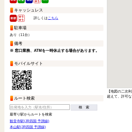
キャッシュレス
詳しくは
こちら
駐車場
あり（11台）
備考
※ 窓口業務、ATMを一時休止する場合があります。
モバイルサイト
【地図の二次利
超えて、許可な
ルート検索
検 索
最寄り駅からルートを検索
観音寺駅(JR四国 予讃線)
本山駅(JR四国 予讃線)