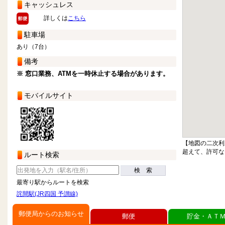
キャッシュレス
詳しくは
こちら
駐車場
あり（7台）
備考
※ 窓口業務、ATMを一時休止する場合があります。
モバイルサイト
【地図の二次利
超えて、許可な
ルート検索
検 索
最寄り駅からルートを検索
詫間駅(JR四国 予讃線)
郵便局からのお知らせ
郵便
貯金・ＡＴ