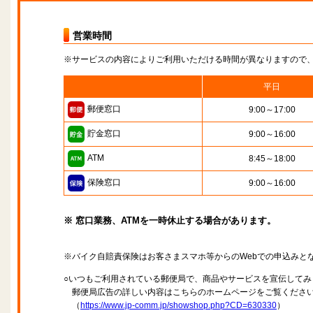
営業時間
※サービスの内容によりご利用いただける時間が異なりますので
平日
郵便窓口
9:00～17:00
貯金窓口
9:00～16:00
ATM
8:45～18:00
保険窓口
9:00～16:00
※ 窓口業務、ATMを一時休止する場合があります。
※バイク自賠責保険はお客さまスマホ等からのWebでの申込みと
○いつもご利用されている郵便局で、商品やサービスを宣伝してみ
郵便局広告の詳しい内容はこちらのホームページをご覧くださ
（
https://www.jp-comm.jp/showshop.php?CD=630330
）