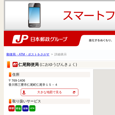
郵便局・ATM・ポストをさがす
> 詳細表示
(におゆうびんきょく)
仁尾郵便局
住所
〒769-1406
香川県三豊市仁尾町仁尾辛１５－４
大きな地図で見る
取り扱いサービス