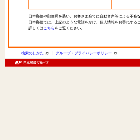
日本郵便や郵便局を装い、お客さま宛てに自動音声等による不審
日本郵便では、上記のような電話をかけ、個人情報をお尋ねする
詳しくは
こちら
をご覧ください。
|
検索のしかた
グループ・プライバシーポリシー