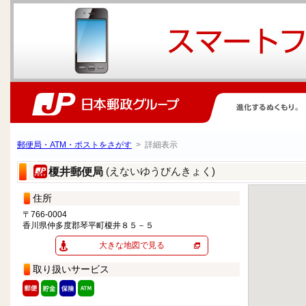
郵便局・ATM・ポストをさがす
> 詳細表示
(えないゆうびんきょく)
榎井郵便局
住所
〒766-0004
香川県仲多度郡琴平町榎井８５－５
大きな地図で見る
取り扱いサービス