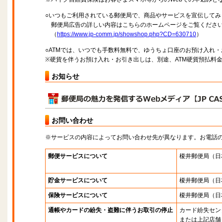
○いつもご利用されている郵便局で、商品やサービスを宣伝してみ
郵便局広告の詳しい内容はこちらのホームページをご覧くださ
（
https://www.jp-comm.jp/showshop.php?CD=630710
）
○ATMでは、いつでも手数料無料で、ゆうちょ口座のお預け入れ
※硬貨を伴うお預け入れ・お引き出しは、別途、ATM硬貨預払料
お知らせ
お問い合わせ
※サービスの内容によってお問い合わせ先が異なります。お電話
郵便サービスについて
榎井郵便局
（日
貯金サービスについて
榎井郵便局
（日
保険サービスについて
榎井郵便局
（日
通帳やカードの紛失・盗難に伴うお取引の停止
カード紛失セン
または上記店舗