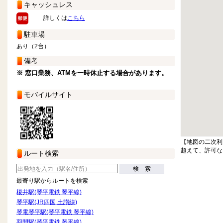
キャッシュレス
詳しくは
こちら
駐車場
あり（2台）
備考
※ 窓口業務、ATMを一時休止する場合があります。
モバイルサイト
【地図の二次利
超えて、許可な
ルート検索
検 索
最寄り駅からルートを検索
榎井駅(琴平電鉄 琴平線)
琴平駅(JR四国 土讃線)
琴電琴平駅(琴平電鉄 琴平線)
羽間駅(琴平電鉄 琴平線)