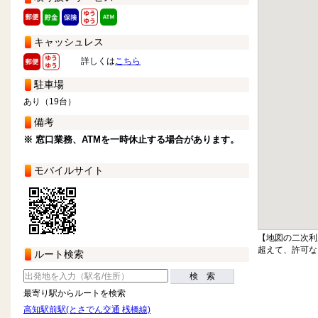
キャッシュレス
詳しくは
こちら
駐車場
あり（19台）
備考
※ 窓口業務、ATMを一時休止する場合があります。
モバイルサイト
【地図の二次利
超えて、許可な
ルート検索
検 索
最寄り駅からルートを検索
高知駅前駅(とさでん交通 桟橋線)