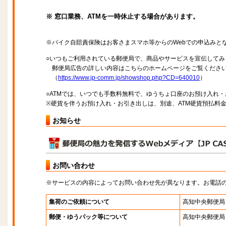
※ 窓口業務、ATMを一時休止する場合があります。
※バイク自賠責保険はお客さまスマホ等からのWebでの申込みと
○いつもご利用されている郵便局で、商品やサービスを宣伝してみ
郵便局広告の詳しい内容はこちらのホームページをご覧くださ
（
https://www.jp-comm.jp/showshop.php?CD=640010
）
○ATMでは、いつでも手数料無料で、ゆうちょ口座のお預け入れ
※硬貨を伴うお預け入れ・お引き出しは、別途、ATM硬貨預払料
お知らせ
お問い合わせ
※サービスの内容によってお問い合わせ先が異なります。お電話
集荷のご依頼について
高知中央郵便局
郵便・ゆうパック等について
高知中央郵便局