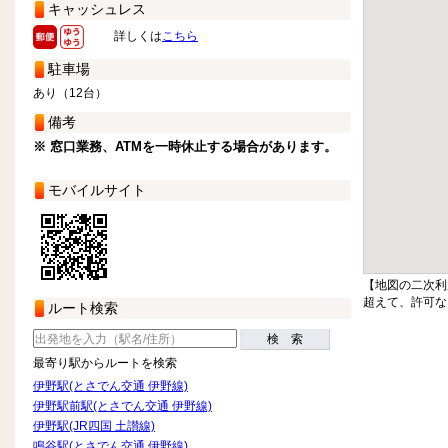
キャッシュレス
詳しくは
こちら
駐車場
あり（12台）
備考
※ 窓口業務、ATMを一時休止する場合があります。
モバイルサイト
【地図の二次利
超えて、許可な
ルート検索
検 索
最寄り駅からルートを検索
伊野駅(とさでん交通 伊野線)
伊野駅前駅(とさでん交通 伊野線)
伊野駅(JR四国 土讃線)
鳴谷駅(とさでん交通 伊野線)