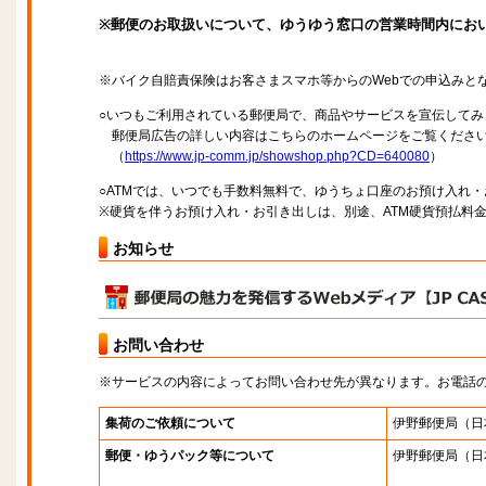
※郵便のお取扱いについて、ゆうゆう窓口の営業時間内にお
※バイク自賠責保険はお客さまスマホ等からのWebでの申込みと
○いつもご利用されている郵便局で、商品やサービスを宣伝してみ
郵便局広告の詳しい内容はこちらのホームページをご覧くださ
（
https://www.jp-comm.jp/showshop.php?CD=640080
）
○ATMでは、いつでも手数料無料で、ゆうちょ口座のお預け入れ
※硬貨を伴うお預け入れ・お引き出しは、別途、ATM硬貨預払料
お知らせ
お問い合わせ
※サービスの内容によってお問い合わせ先が異なります。お電話
集荷のご依頼について
伊野郵便局
（日
郵便・ゆうパック等について
伊野郵便局
（日