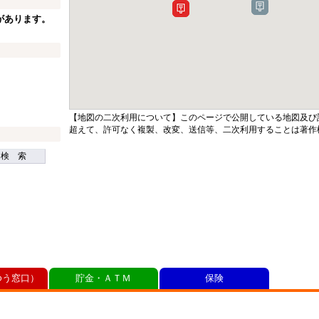
があります。
【地図の二次利用について】このページで公開している地図及び
超えて、許可なく複製、改変、送信等、二次利用することは著作
検 索
ゆう窓口）
貯金・ＡＴＭ
保険