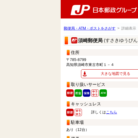
郵便局・ATM・ポストをさがす
> 詳細表示
(すさきゆうびん
須崎郵便局
住所
〒785-8799
高知県須崎市東古市町１－４
大きな地図で見る
取り扱いサービス
キャッシュレス
詳しくは
こちら
駐車場
あり（12台）