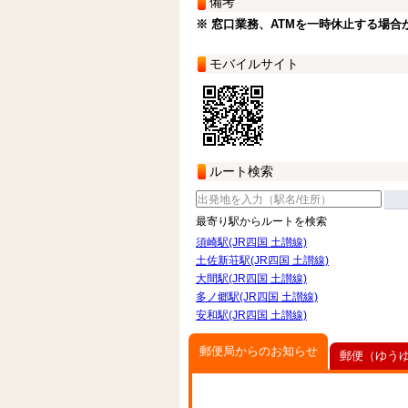
備考
※ 窓口業務、ATMを一時休止する場合
モバイルサイト
ルート検索
最寄り駅からルートを検索
須崎駅(JR四国 土讃線)
土佐新荘駅(JR四国 土讃線)
大間駅(JR四国 土讃線)
多ノ郷駅(JR四国 土讃線)
安和駅(JR四国 土讃線)
郵便局からのお知らせ
郵便（ゆう