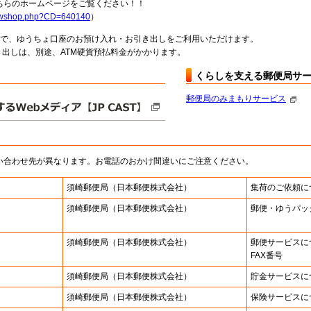
らのホームページをご覧ください！！
howshop.php?CD=640140
）
料で、ゆうちょ口座のお預け入れ・お引き出しをご利用いただけます。
出しは、別途、ATM硬貨預払料金がかかります。
くらしを支える郵便局サ
郵便局のみまもりサービス
い合わせ先が異なります。お電話のおかけ間違いにご注意ください。
須崎郵便局
（日本郵便株式会社）
集荷のご依頼に
須崎郵便局
（日本郵便株式会社）
郵便・ゆうパッ
須崎郵便局
（日本郵便株式会社）
郵便サービスに
FAX番号
須崎郵便局
（日本郵便株式会社）
貯金サービスに
須崎郵便局
（日本郵便株式会社）
保険サービスに