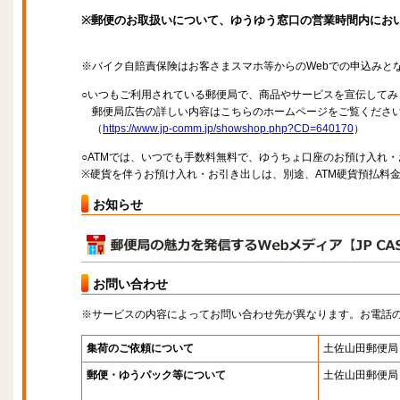
※郵便のお取扱いについて、ゆうゆう窓口の営業時間内にお
※バイク自賠責保険はお客さまスマホ等からのWebでの申込みと
○いつもご利用されている郵便局で、商品やサービスを宣伝してみ
郵便局広告の詳しい内容はこちらのホームページをご覧くださ
（
https://www.jp-comm.jp/showshop.php?CD=640170
）
○ATMでは、いつでも手数料無料で、ゆうちょ口座のお預け入れ
※硬貨を伴うお預け入れ・お引き出しは、別途、ATM硬貨預払料
お知らせ
お問い合わせ
※サービスの内容によってお問い合わせ先が異なります。お電話
集荷のご依頼について
土佐山田郵便局
郵便・ゆうパック等について
土佐山田郵便局