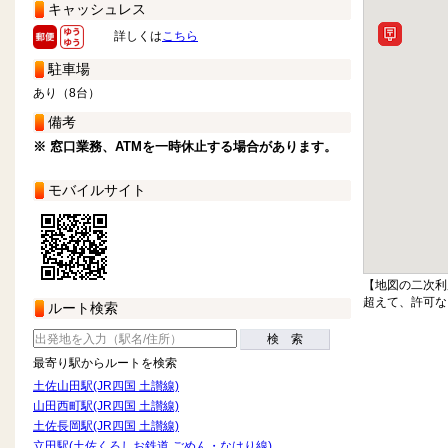
キャッシュレス
詳しくは
こちら
駐車場
あり（8台）
備考
※ 窓口業務、ATMを一時休止する場合があります。
モバイルサイト
【地図の二次利
超えて、許可な
ルート検索
検 索
最寄り駅からルートを検索
土佐山田駅(JR四国 土讃線)
山田西町駅(JR四国 土讃線)
土佐長岡駅(JR四国 土讃線)
立田駅(土佐くろしお鉄道 ごめん・なはり線)