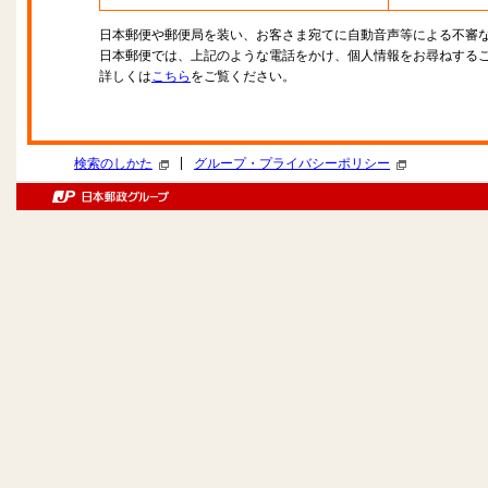
日本郵便や郵便局を装い、お客さま宛てに自動音声等による不審
日本郵便では、上記のような電話をかけ、個人情報をお尋ねする
詳しくは
こちら
をご覧ください。
|
検索のしかた
グループ・プライバシーポリシー