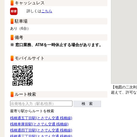
キャッシュレス
詳しくは
こちら
駐車場
あり（6台）
備考
※ 窓口業務、ATMを一時休止する場合があります。
モバイルサイト
【地図の二次利
超えて、許可な
ルート検索
検 索
最寄り駅からルートを検索
桟橋通五丁目駅(とさでん交通 桟橋線)
桟橋車庫前駅(とさでん交通 桟橋線)
桟橋通四丁目駅(とさでん交通 桟橋線)
桟橋通三丁目駅(とさでん交通 桟橋線)