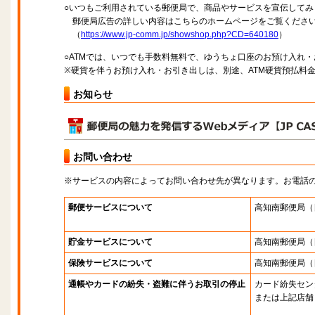
○いつもご利用されている郵便局で、商品やサービスを宣伝してみ
郵便局広告の詳しい内容はこちらのホームページをご覧くださ
（
https://www.jp-comm.jp/showshop.php?CD=640180
）
○ATMでは、いつでも手数料無料で、ゆうちょ口座のお預け入れ
※硬貨を伴うお預け入れ・お引き出しは、別途、ATM硬貨預払料
お知らせ
お問い合わせ
※サービスの内容によってお問い合わせ先が異なります。お電話
郵便サービスについて
高知南郵便局
（
貯金サービスについて
高知南郵便局
（
保険サービスについて
高知南郵便局
（
通帳やカードの紛失・盗難に伴うお取引の停止
カード紛失セン
または上記店舗