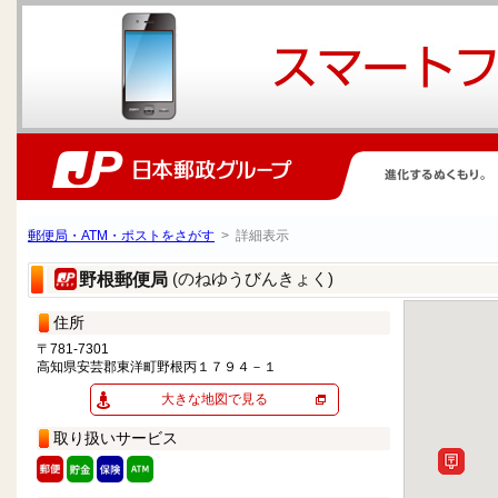
郵便局・ATM・ポストをさがす
> 詳細表示
(のねゆうびんきょく)
野根郵便局
住所
〒781-7301
高知県安芸郡東洋町野根丙１７９４－１
大きな地図で見る
取り扱いサービス