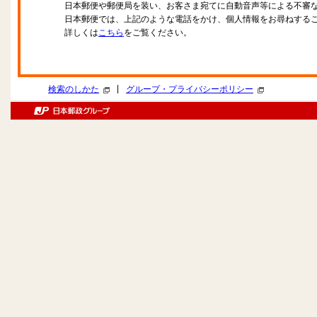
日本郵便や郵便局を装い、お客さま宛てに自動音声等による不審
日本郵便では、上記のような電話をかけ、個人情報をお尋ねする
詳しくは
こちら
をご覧ください。
|
検索のしかた
グループ・プライバシーポリシー