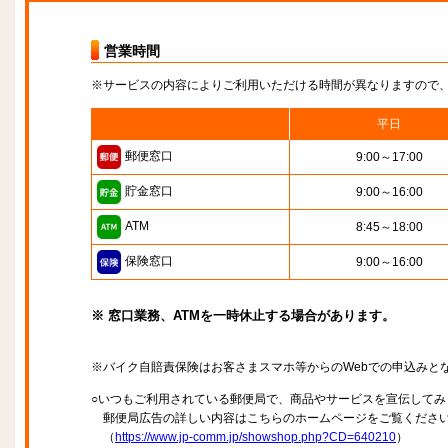
営業時間
※サービスの内容によりご利用いただける時間が異なりますので
平日
郵便窓口
9:00～17:00
貯金窓口
9:00～16:00
ATM
8:45～18:00
保険窓口
9:00～16:00
※ 窓口業務、ATMを一時休止する場合があります。
※バイク自賠責保険はお客さまスマホ等からのWebでの申込みと
○いつもご利用されている郵便局で、商品やサービスを宣伝してみ
郵便局広告の詳しい内容はこちらのホームページをご覧くださ
（
https://www.jp-comm.jp/showshop.php?CD=640210
）