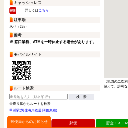
キャッシュレス
詳しくは
こちら
駐車場
あり（2台）
備考
※ 窓口業務、ATMを一時休止する場合があります。
モバイルサイト
【地図の二次利
超えて、許可な
ルート検索
検 索
最寄り駅からルートを検索
甲浦駅(阿佐海岸鉄道 阿佐東線)
郵便局からのお知らせ
郵便
貯金・ＡＴ