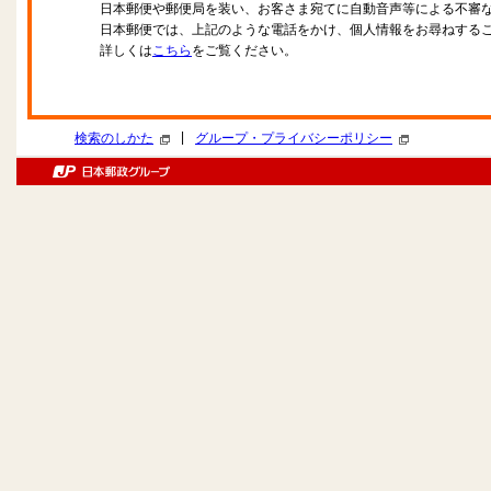
日本郵便や郵便局を装い、お客さま宛てに自動音声等による不審
日本郵便では、上記のような電話をかけ、個人情報をお尋ねする
詳しくは
こちら
をご覧ください。
|
検索のしかた
グループ・プライバシーポリシー