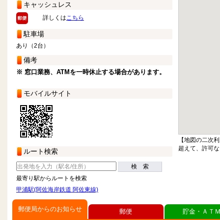
キャッシュレス
詳しくは
こちら
駐車場
あり（2台）
備考
※ 窓口業務、ATMを一時休止する場合があります。
モバイルサイト
【地図の二次利
超えて、許可な
ルート検索
検 索
最寄り駅からルートを検索
甲浦駅(阿佐海岸鉄道 阿佐東線)
郵便局からのお知らせ
郵便
貯金・ＡＴ