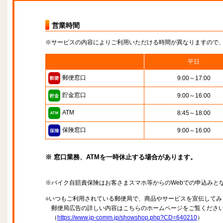
営業時間
※サービスの内容によりご利用いただける時間が異なりますので
平日
郵便窓口
9:00～17:00
貯金窓口
9:00～16:00
ATM
8:45～18:00
保険窓口
9:00～16:00
※ 窓口業務、ATMを一時休止する場合があります。
※バイク自賠責保険はお客さまスマホ等からのWebでの申込みと
○いつもご利用されている郵便局で、商品やサービスを宣伝してみ
郵便局広告の詳しい内容はこちらのホームページをご覧くださ
（
https://www.jp-comm.jp/showshop.php?CD=640210
）