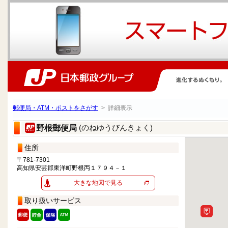
郵便局・ATM・ポストをさがす
> 詳細表示
(のねゆうびんきょく)
野根郵便局
住所
〒781-7301
高知県安芸郡東洋町野根丙１７９４－１
大きな地図で見る
取り扱いサービス