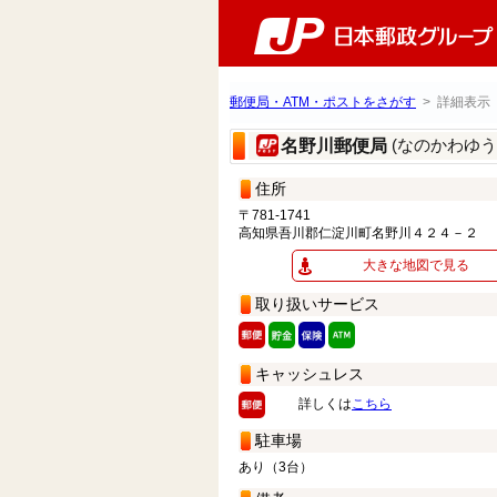
郵便局・ATM・ポストをさがす
> 詳細表示
(なのかわゆう
名野川郵便局
住所
〒781-1741
高知県吾川郡仁淀川町名野川４２４－２
大きな地図で見る
取り扱いサービス
キャッシュレス
詳しくは
こちら
駐車場
あり（3台）