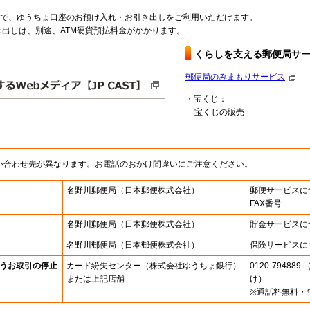
料で、ゆうちょ口座のお預け入れ・お引き出しをご利用いただけます。
出しは、別途、ATM硬貨預払料金がかかります。
くらしを支える郵便局サ
郵便局のみまもりサービス
・宝くじ：
宝くじの販売
い合わせ先が異なります。お電話のおかけ間違いにご注意ください。
名野川郵便局
（日本郵便株式会社）
郵便サービスに
FAX番号
名野川郵便局
（日本郵便株式会社）
貯金サービスに
名野川郵便局
（日本郵便株式会社）
保険サービスに
うお取引の停止
カード紛失センター
（株式会社ゆうちょ銀行）
0120-7948
または上記店舗
け）
※通話料無料・