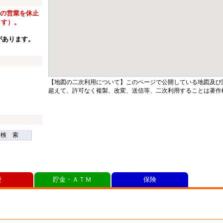
窓口の営業を休止
ます）。
があります。
【地図の二次利用について】このページで公開している地図及び
超えて、許可なく複製、改変、送信等、二次利用することは著作
検 索
便
貯金・ＡＴＭ
保険