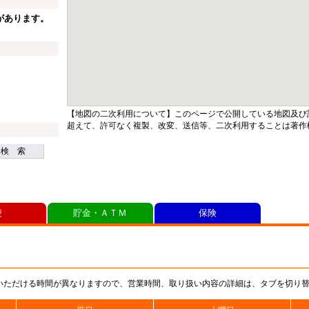
があります。
【地図の二次利用について】このページで公開している地図及び
超えて、許可なく複製、改変、送信等、二次利用することは著作
検 索
便
貯金・ＡＴＭ
保険
いただける時間が異なりますので、営業時間、取り扱い内容の詳細は、タブを切り