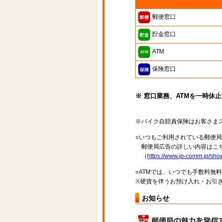
郵便窓口
貯金窓口
ATM
保険窓口
※ 窓口業務、ATMを一時休
※バイク自賠責保険はお客さま
○いつもご利用されている郵便
郵便局広告の詳しい内容はこち
（
https://www.jp-comm.jp/s
○ATMでは、いつでも手数料無
※硬貨を伴うお預け入れ・お引き
お知らせ