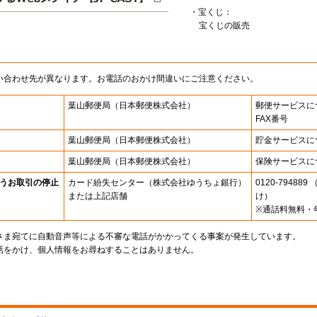
・宝くじ：
宝くじの販売
い合わせ先が異なります。お電話のおかけ間違いにご注意ください。
葉山郵便局
（日本郵便株式会社）
郵便サービスに
FAX番号
葉山郵便局
（日本郵便株式会社）
貯金サービスに
葉山郵便局
（日本郵便株式会社）
保険サービスに
うお取引の停止
カード紛失センター
（株式会社ゆうちょ銀行）
0120-7948
または上記店舗
け）
※通話料無料・
さま宛てに自動音声等による不審な電話がかかってくる事案が発生しています。
話をかけ、個人情報をお尋ねすることはありません。
。