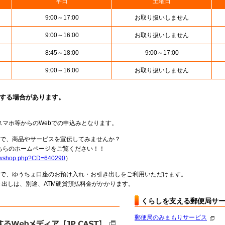
平日
土曜日
9:00～17:00
お取り扱いしません
9:00～16:00
お取り扱いしません
8:45～18:00
9:00～17:00
9:00～16:00
お取り扱いしません
止する場合があります。
スマホ等からのWebでの申込みとなります。
局で、商品やサービスを宣伝してみませんか？
らのホームページをご覧ください！！
howshop.php?CD=640290
）
料で、ゆうちょ口座のお預け入れ・お引き出しをご利用いただけます。
出しは、別途、ATM硬貨預払料金がかかります。
くらしを支える郵便局サ
郵便局のみまもりサービス