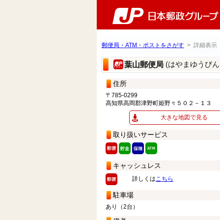
郵便局・ATM・ポストをさがす
> 詳細表示
(はやまゆうびん
葉山郵便局
住所
〒785-0299
高知県高岡郡津野町姫野々５０２－１３
大きな地図で見る
取り扱いサービス
キャッシュレス
詳しくは
こちら
駐車場
あり（2台）