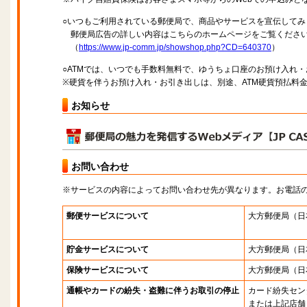
○いつもご利用されている郵便局で、商品やサービスを宣伝してみ
郵便局広告の詳しい内容はこちらのホームページをご覧くださ
（
https://www.jp-comm.jp/showshop.php?CD=640370
）
○ATMでは、いつでも手数料無料で、ゆうちょ口座のお預け入れ
※硬貨を伴うお預け入れ・お引き出しは、別途、ATM硬貨預払料
お知らせ
お問い合わせ
※サービスの内容によってお問い合わせ先が異なります。お電話
郵便サービスについて
大方郵便局
（日
貯金サービスについて
大方郵便局
（日
保険サービスについて
大方郵便局
（日
通帳やカードの紛失・盗難に伴うお取引の停止
カード紛失セン
または上記店舗