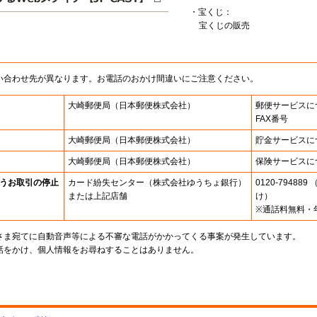
・宝くじ：
宝くじの販売
い合わせ先が異なります。お電話のおかけ間違いにご注意ください。
大崎郵便局
（日本郵便株式会社）
郵便サービスに
FAX番号
大崎郵便局
（日本郵便株式会社）
貯金サービスに
大崎郵便局
（日本郵便株式会社）
保険サービスに
うお取引の停止
カード紛失センター
（株式会社ゆうちょ銀行）
0120-7948
または上記店舗
け）
※通話料無料・
さま宛てに自動音声等による不審な電話がかかってくる事案が発生しています。
話をかけ、個人情報をお尋ねすることはありません。
。