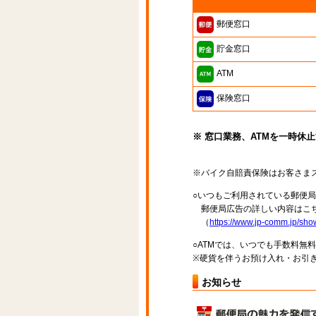
郵便窓口
貯金窓口
ATM
保険窓口
※ 窓口業務、ATMを一時休
※バイク自賠責保険はお客さま
○いつもご利用されている郵便
郵便局広告の詳しい内容はこち
（
https://www.jp-comm.jp/s
○ATMでは、いつでも手数料無
※硬貨を伴うお預け入れ・お引き
お知らせ