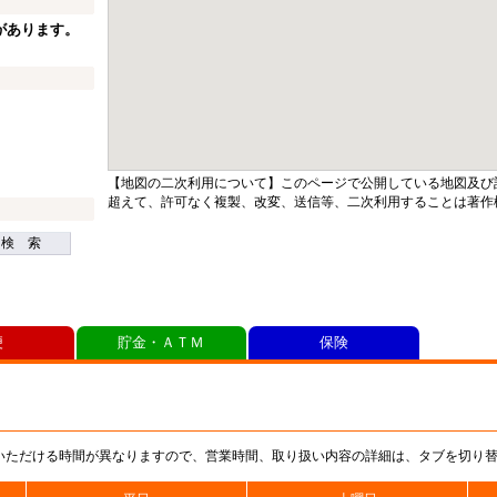
があります。
【地図の二次利用について】このページで公開している地図及び
超えて、許可なく複製、改変、送信等、二次利用することは著作
検 索
便
貯金・ＡＴＭ
保険
いただける時間が異なりますので、営業時間、取り扱い内容の詳細は、タブを切り