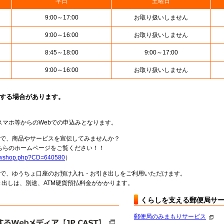
平日
土曜日
9:00～17:00
お取り扱いしません
9:00～16:00
お取り扱いしません
8:45～18:00
9:00～17:00
9:00～16:00
お取り扱いしません
止する場合があります。
スマホ等からのWebでの申込みとなります。
局で、商品やサービスを宣伝してみませんか？
らのホームページをご覧ください！！
howshop.php?CD=640580
）
料で、ゆうちょ口座のお預け入れ・お引き出しをご利用いただけます。
出しは、別途、ATM硬貨預払料金がかかります。
くらしを支える郵便局サ
郵便局のみまもりサービス