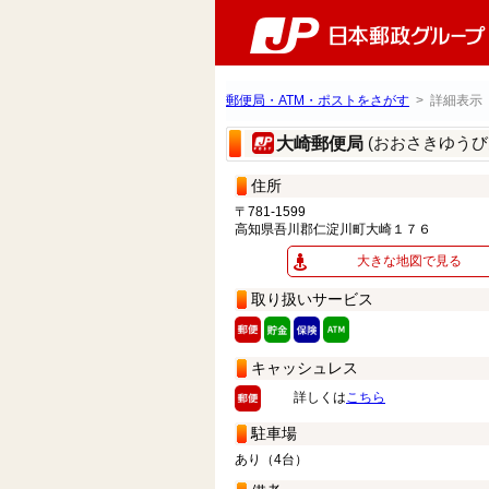
郵便局・ATM・ポストをさがす
> 詳細表示
(おおさきゆうび
大崎郵便局
住所
〒781-1599
高知県吾川郡仁淀川町大崎１７６
大きな地図で見る
取り扱いサービス
キャッシュレス
詳しくは
こちら
駐車場
あり（4台）