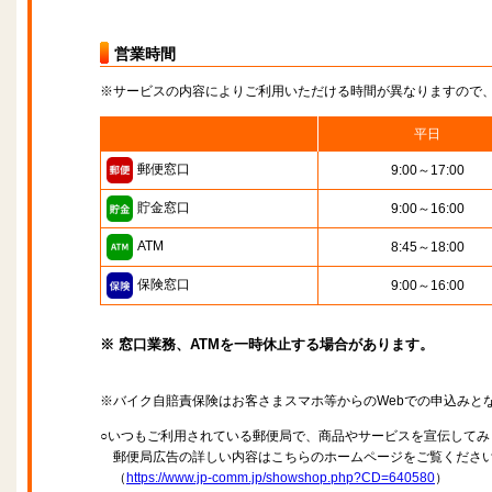
営業時間
※サービスの内容によりご利用いただける時間が異なりますので
平日
郵便窓口
9:00～17:00
貯金窓口
9:00～16:00
ATM
8:45～18:00
保険窓口
9:00～16:00
※ 窓口業務、ATMを一時休止する場合があります。
※バイク自賠責保険はお客さまスマホ等からのWebでの申込みと
○いつもご利用されている郵便局で、商品やサービスを宣伝してみ
郵便局広告の詳しい内容はこちらのホームページをご覧くださ
（
https://www.jp-comm.jp/showshop.php?CD=640580
）