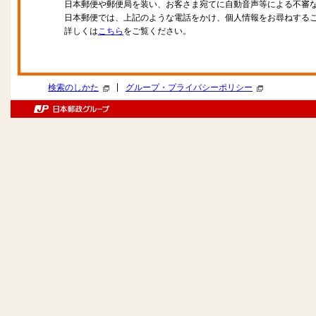
日本郵便や郵便局を装い、お客さま宛てに自動音声等による不審
日本郵便では、上記のような電話をかけ、個人情報をお尋ねする
詳しくは
こちら
をご覧ください。
|
検索のしかた
グループ・プライバシーポリシー