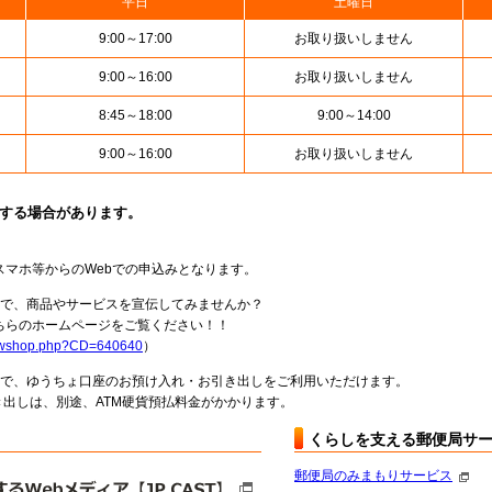
平日
土曜日
9:00～17:00
お取り扱いしません
9:00～16:00
お取り扱いしません
8:45～18:00
9:00～14:00
9:00～16:00
お取り扱いしません
止する場合があります。
スマホ等からのWebでの申込みとなります。
局で、商品やサービスを宣伝してみませんか？
らのホームページをご覧ください！！
howshop.php?CD=640640
）
料で、ゆうちょ口座のお預け入れ・お引き出しをご利用いただけます。
出しは、別途、ATM硬貨預払料金がかかります。
くらしを支える郵便局サ
郵便局のみまもりサービス