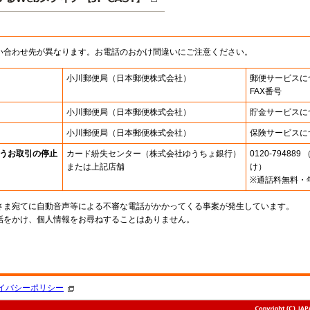
い合わせ先が異なります。お電話のおかけ間違いにご注意ください。
小川郵便局
（日本郵便株式会社）
郵便サービスに
FAX番号
小川郵便局
（日本郵便株式会社）
貯金サービスに
小川郵便局
（日本郵便株式会社）
保険サービスに
うお取引の停止
カード紛失センター
（株式会社ゆうちょ銀行）
0120-7948
または上記店舗
け）
※通話料無料・
さま宛てに自動音声等による不審な電話がかかってくる事案が発生しています。
話をかけ、個人情報をお尋ねすることはありません。
。
イバシーポリシー