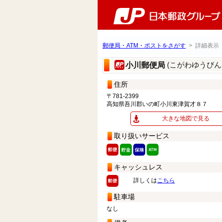
郵便局・ATM・ポストをさがす
> 詳細表示
(こがわゆうびん
小川郵便局
住所
〒781-2399
高知県吾川郡いの町小川東津賀才８７
大きな地図で見る
取り扱いサービス
キャッシュレス
詳しくは
こちら
駐車場
なし