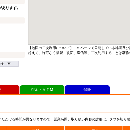
があります。
【地図の二次利用について】このページで公開している地図及び
超えて、許可なく複製、改変、送信等、二次利用することは著作
検 索
便
貯金・ＡＴＭ
保険
いただける時間が異なりますので、営業時間、取り扱い内容の詳細は、タブを切り