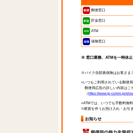
郵便窓口
貯金窓口
ATM
保険窓口
※ 窓口業務、ATMを一時休
※バイク自賠責保険はお客さま
○いつもご利用されている郵便
郵便局広告の詳しい内容はこち
（
https://www.jp-comm.jp/s
○ATMでは、いつでも手数料無
※硬貨を伴うお預け入れ・お引き
お知らせ