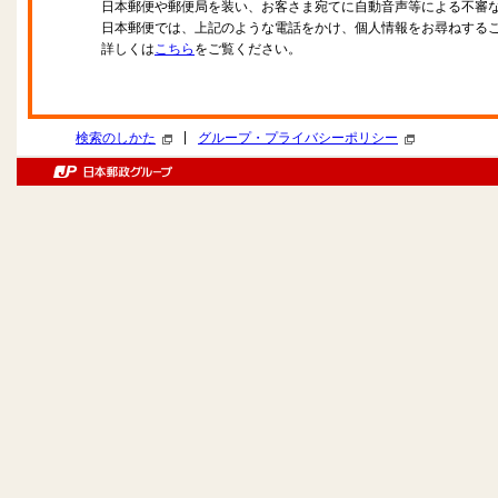
日本郵便や郵便局を装い、お客さま宛てに自動音声等による不審
日本郵便では、上記のような電話をかけ、個人情報をお尋ねする
詳しくは
こちら
をご覧ください。
|
検索のしかた
グループ・プライバシーポリシー