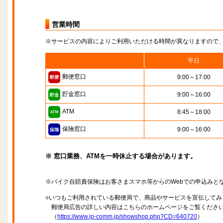
営業時間
※サービスの内容によりご利用いただける時間が異なりますので
平日
郵便窓口
9:00～17:00
貯金窓口
9:00～16:00
ATM
8:45～18:00
保険窓口
9:00～16:00
※ 窓口業務、ATMを一時休止する場合があります。
※バイク自賠責保険はお客さまスマホ等からのWebでの申込みと
○いつもご利用されている郵便局で、商品やサービスを宣伝してみ
郵便局広告の詳しい内容はこちらのホームページをご覧くださ
（
https://www.jp-comm.jp/showshop.php?CD=640720
）