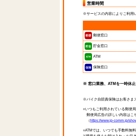
営業時間
※サービスの内容によりご利用
郵便窓口
貯金窓口
ATM
保険窓口
※ 窓口業務、ATMを一時休
※バイク自賠責保険はお客さま
○いつもご利用されている郵便
郵便局広告の詳しい内容はこち
（
https://www.jp-comm.jp/s
○ATMでは、いつでも手数料無