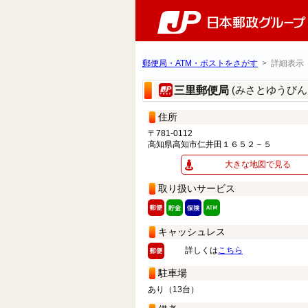
郵便局・ATM・ポストをさがす
> 詳細表示
(みさとゆうびん
三里郵便局
住所
〒781-0112
高知県高知市仁井田１６５２－５
大きな地図で見る
取り扱いサービス
キャッシュレス
詳しくは
こちら
駐車場
あり（13台）