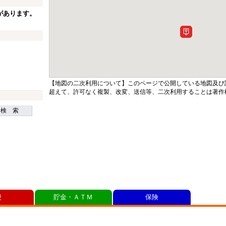
があります。
【地図の二次利用について】このページで公開している地図及び
超えて、許可なく複製、改変、送信等、二次利用することは著作
検 索
便
貯金・ＡＴＭ
保険