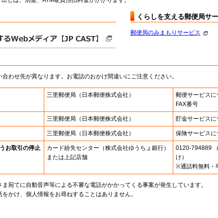
出しは、別途、ATM硬貨預払料金がかかります。
くらしを支える郵便局サ
郵便局のみまもりサービス
い合わせ先が異なります。お電話のおかけ間違いにご注意ください。
三里郵便局
（日本郵便株式会社）
郵便サービスに
FAX番号
三里郵便局
（日本郵便株式会社）
貯金サービスに
三里郵便局
（日本郵便株式会社）
保険サービスに
うお取引の停止
カード紛失センター
（株式会社ゆうちょ銀行）
0120-7948
または上記店舗
け）
※通話料無料・
さま宛てに自動音声等による不審な電話がかかってくる事案が発生しています。
話をかけ、個人情報をお尋ねすることはありません。
。