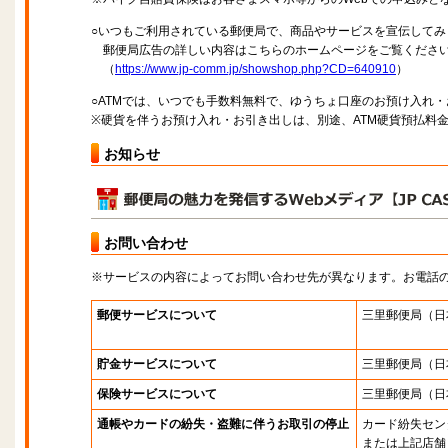
○いつもご利用されている郵便局で、商品やサービスを宣伝してみ
郵便局広告の詳しい内容はこちらのホームページをご覧くださ
（
https://www.jp-comm.jp/showshop.php?CD=640910
）
○ATMでは、いつでも手数料無料で、ゆうちょ口座のお預け入れ
※硬貨を伴うお預け入れ・お引き出しは、別途、ATM硬貨預払料
お知らせ
お問い合わせ
※サービスの内容によってお問い合わせ先が異なります。お電話
郵便サービスについて
三里郵便局
（日
貯金サービスについて
三里郵便局
（日
保険サービスについて
三里郵便局
（日
通帳やカードの紛失・盗難に伴うお取引の停止
カード紛失セン
または上記店舗