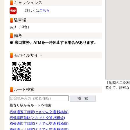
キャッシュレス
詳しくは
こちら
駐車場
あり（13台）
備考
※ 窓口業務、ATMを一時休止する場合があります。
モバイルサイト
【地図の二次利
超えて、許可な
ルート検索
検 索
最寄り駅からルートを検索
桟橋通五丁目駅(とさでん交通 桟橋線)
桟橋車庫前駅(とさでん交通 桟橋線)
桟橋通四丁目駅(とさでん交通 桟橋線)
桟橋通三丁目駅(とさでん交通 桟橋線)