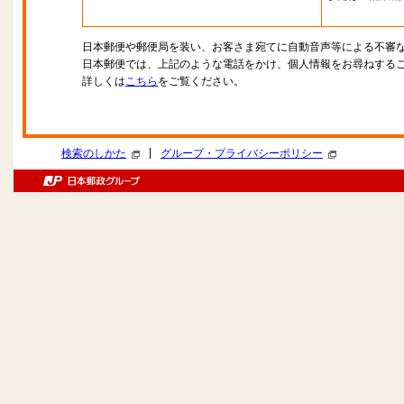
日本郵便や郵便局を装い、お客さま宛てに自動音声等による不審
日本郵便では、上記のような電話をかけ、個人情報をお尋ねする
詳しくは
こちら
をご覧ください。
|
検索のしかた
グループ・プライバシーポリシー