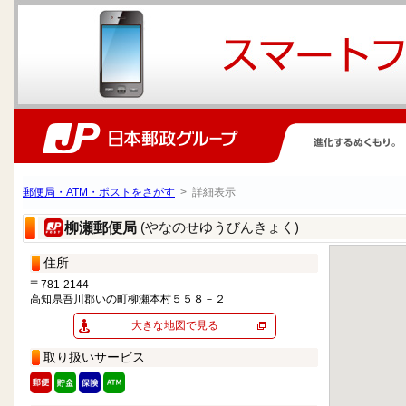
郵便局・ATM・ポストをさがす
> 詳細表示
(やなのせゆうびんきょく)
柳瀬郵便局
住所
〒781-2144
高知県吾川郡いの町柳瀬本村５５８－２
大きな地図で見る
取り扱いサービス