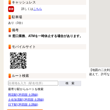
キャッシュレス
詳しくは
こちら
駐車場
あり（3台）
備考
※ 窓口業務、ATMを一時休止する場合があります。
モバイルサイト
【地図の二次利
超えて、許可な
ルート検索
検 索
最寄り駅からルートを検索
岡花駅(JR四国 土讃線)
土佐加茂駅(JR四国 土讃線)
日下駅(JR四国 土讃線)