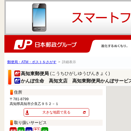
郵便局・ATM・ポストをさがす
> 詳細表示
(こうちひがしゆうびんきょく)
高知東郵便局
かんぽ生命 高知支店 高知東郵便局かんぽサービ
住所
〒781-8799
高知県高知市介良乙９５２－１
大きな地図で見る
取り扱いサービス