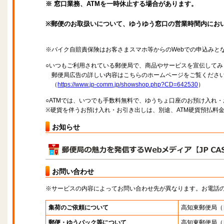
※ 窓口業務、ATMを一時休止する場合があります。
※郵便のお取扱いについて、ゆうゆう窓口の営業時間内にお
※バイク自賠責保険はお客さまスマホ等からのWebでの申込みと
○いつもご利用されている郵便局で、商品やサービスを宣伝してみ
郵便局広告の詳しい内容はこちらのホームページをご覧くださ
（
https://www.jp-comm.jp/showshop.php?CD=642530
）
○ATMでは、いつでも手数料無料で、ゆうちょ口座のお預け入れ
※硬貨を伴うお預け入れ・お引き出しは、別途、ATM硬貨預払料
お知らせ
お問い合わせ
※サービスの内容によってお問い合わせ先が異なります。お電話
集荷のご依頼について
高知東郵便局
（
郵便・ゆうパック等について
高知東郵便局
（