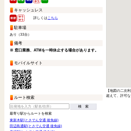
キャッシュレス
詳しくは
こちら
駐車場
あり（33台）
備考
※ 窓口業務、ATMを一時休止する場合があります。
モバイルサイト
【地図の二次利
超えて、許可な
ルート検索
検 索
最寄り駅からルートを検索
東新木駅(とさでん交通 後免線)
田辺島通駅(とさでん交通 後免線)