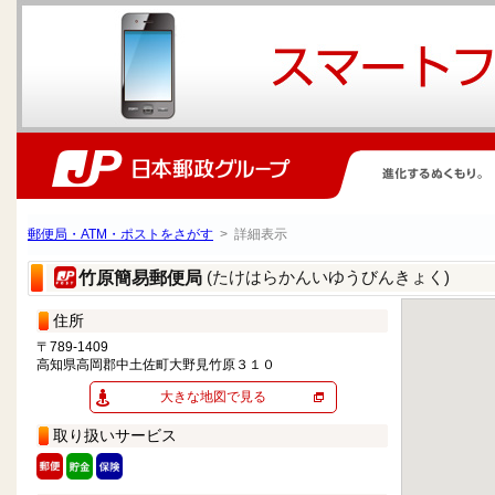
郵便局・ATM・ポストをさがす
> 詳細表示
(たけはらかんいゆうびんきょく)
竹原簡易郵便局
住所
〒789-1409
高知県高岡郡中土佐町大野見竹原３１０
大きな地図で見る
取り扱いサービス