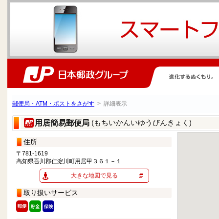
郵便局・ATM・ポストをさがす
> 詳細表示
(もちいかんいゆうびんきょく)
用居簡易郵便局
住所
〒781-1619
高知県吾川郡仁淀川町用居甲３６１－１
大きな地図で見る
取り扱いサービス