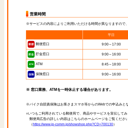
営業時間
※サービスの内容によりご利用いただける時間が異なりますので
平日
郵便窓口
9:00～17:00
貯金窓口
9:00～16:00
ATM
8:45～18:00
保険窓口
9:00～16:00
※ 窓口業務、ATMを一時休止する場合があります。
※バイク自賠責保険はお客さまスマホ等からのWebでの申込みと
○いつもご利用されている郵便局で、商品やサービスを宣伝してみ
郵便局広告の詳しい内容はこちらのホームページをご覧くださ
（
https://www.jp-comm.jp/showshop.php?CD=700130
）