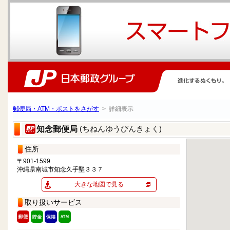
郵便局・ATM・ポストをさがす
> 詳細表示
(ちねんゆうびんきょく)
知念郵便局
住所
〒901-1599
沖縄県南城市知念久手堅３３７
大きな地図で見る
取り扱いサービス