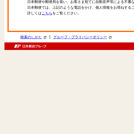
日本郵便や郵便局を装い、お客さま宛てに自動音声等による不審
日本郵便では、上記のような電話をかけ、個人情報をお尋ねする
詳しくは
こちら
をご覧ください。
|
検索のしかた
グループ・プライバシーポリシー