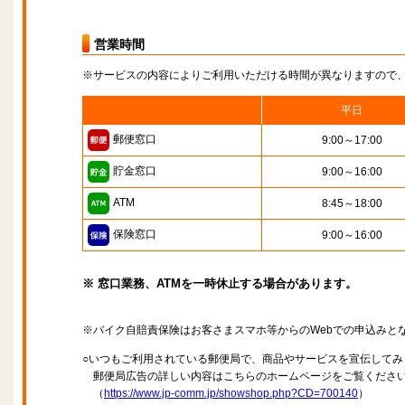
営業時間
※サービスの内容によりご利用いただける時間が異なりますので
平日
郵便窓口
9:00～17:00
貯金窓口
9:00～16:00
ATM
8:45～18:00
保険窓口
9:00～16:00
※ 窓口業務、ATMを一時休止する場合があります。
※バイク自賠責保険はお客さまスマホ等からのWebでの申込みと
○いつもご利用されている郵便局で、商品やサービスを宣伝してみ
郵便局広告の詳しい内容はこちらのホームページをご覧くださ
（
https://www.jp-comm.jp/showshop.php?CD=700140
）