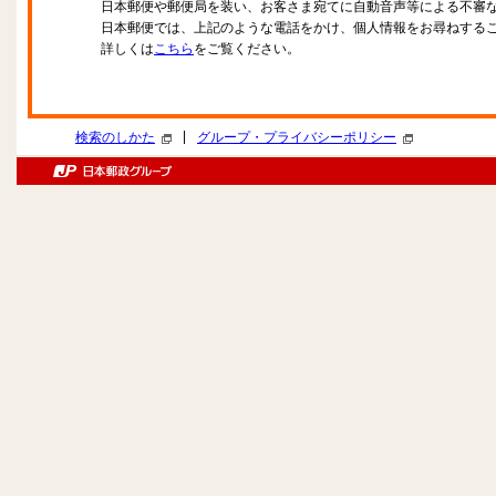
日本郵便や郵便局を装い、お客さま宛てに自動音声等による不審
日本郵便では、上記のような電話をかけ、個人情報をお尋ねする
詳しくは
こちら
をご覧ください。
|
検索のしかた
グループ・プライバシーポリシー