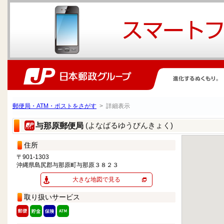
郵便局・ATM・ポストをさがす
> 詳細表示
(よなばるゆうびんきょく)
与那原郵便局
住所
〒901-1303
沖縄県島尻郡与那原町与那原３８２３
大きな地図で見る
取り扱いサービス