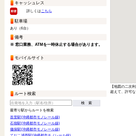
キャッシュレス
詳しくは
こちら
駐車場
あり（6台）
備考
※ 窓口業務、ATMを一時休止する場合があります。
モバイルサイト
【地図の二次利
超えて、許可な
ルート検索
検 索
最寄り駅からルートを検索
首里駅(沖縄都市モノレール線)
石嶺駅(沖縄都市モノレール線)
儀保駅(沖縄都市モノレール線)
てだこ浦西駅(沖縄都市モノレール線)