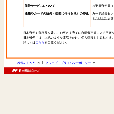
保険サービスについて
与那原郵便局
（
通帳やカードの紛失・盗難に伴うお取引の停止
カード紛失セン
または上記店舗
日本郵便や郵便局を装い、お客さま宛てに自動音声等による不審
日本郵便では、上記のような電話をかけ、個人情報をお尋ねする
詳しくは
こちら
をご覧ください。
|
検索のしかた
グループ・プライバシーポリシー