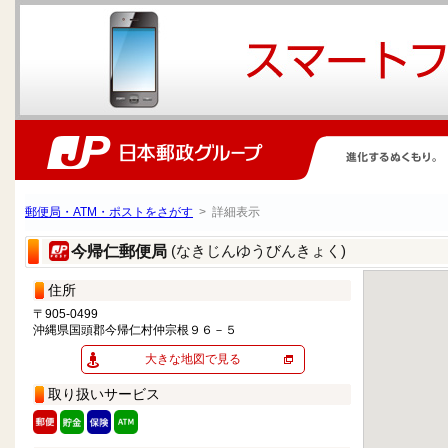
郵便局・ATM・ポストをさがす
> 詳細表示
(なきじんゆうびんきょく)
今帰仁郵便局
住所
〒905-0499
沖縄県国頭郡今帰仁村仲宗根９６－５
大きな地図で見る
取り扱いサービス