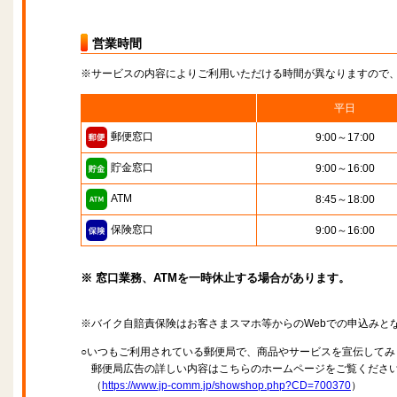
営業時間
※サービスの内容によりご利用いただける時間が異なりますので
平日
郵便窓口
9:00～17:00
貯金窓口
9:00～16:00
ATM
8:45～18:00
保険窓口
9:00～16:00
※ 窓口業務、ATMを一時休止する場合があります。
※バイク自賠責保険はお客さまスマホ等からのWebでの申込みと
○いつもご利用されている郵便局で、商品やサービスを宣伝してみ
郵便局広告の詳しい内容はこちらのホームページをご覧くださ
（
https://www.jp-comm.jp/showshop.php?CD=700370
）