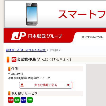
郵便局・ATM・ポストをさがす
> 詳細表示
(きんゆうびんきょく)
金武郵便局
住所
〒904-1201
沖縄県国頭郡金武町金武５７－２
大きな地図で見る
取り扱いサービス