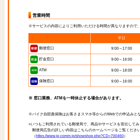
営業時間
※サービスの内容によりご利用いただける時間が異なりますので
平日
郵便窓口
9:00～17:00
貯金窓口
9:00～16:00
ATM
9:00～18:00
保険窓口
9:00～16:00
※ 窓口業務、ATMを一時休止する場合があります。
※バイク自賠責保険はお客さまスマホ等からのWebでの申込みと
○いつもご利用されている郵便局で、商品やサービスを宣伝してみ
郵便局広告の詳しい内容はこちらのホームページをご覧くださ
（
https://www.jp-comm.jp/showshop.php?CD=700460
）