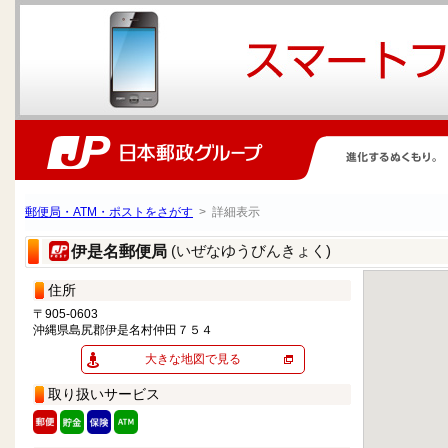
郵便局・ATM・ポストをさがす
> 詳細表示
(いぜなゆうびんきょく)
伊是名郵便局
住所
〒905-0603
沖縄県島尻郡伊是名村仲田７５４
大きな地図で見る
取り扱いサービス