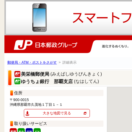
郵便局・ATM・ポストをさがす
> 詳細表示
(みえばしゆうびんきょく)
美栄橋郵便局
(なはしてん)
ゆうちょ銀行 那覇支店
住所
〒900-0015
沖縄県那覇市久茂地１丁目１－１
大きな地図で見る
取り扱いサービス