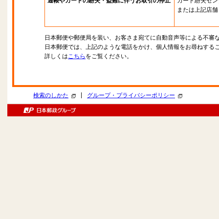
通帳やカードの紛失・盗難に伴うお取引の停止
カード紛失セン
または上記店舗
日本郵便や郵便局を装い、お客さま宛てに自動音声等による不審
日本郵便では、上記のような電話をかけ、個人情報をお尋ねする
詳しくは
こちら
をご覧ください。
|
検索のしかた
グループ・プライバシーポリシー