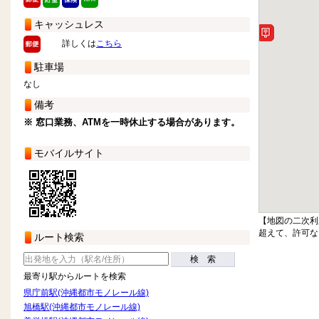
キャッシュレス
詳しくは
こちら
駐車場
なし
備考
※ 窓口業務、ATMを一時休止する場合があります。
モバイルサイト
【地図の二次利
超えて、許可な
ルート検索
検 索
最寄り駅からルートを検索
県庁前駅(沖縄都市モノレール線)
旭橋駅(沖縄都市モノレール線)